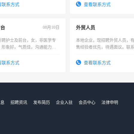
试用期1-3个月，转正后交纳五
看联系方式
查看联系方式
前台
08月10日
外贸人员
所聘护士及前台，女，非医学专
本地企业，现招聘外贸人员，
，形象好，气质佳，沟通能力
售经验者优先，待遇面议。联
试，周日休息。
看联系方式
查看联系方式
信息
招聘资讯
发布简历
企业入驻
会员中心
法律申明
们