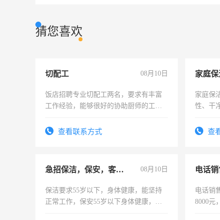
猜您喜欢
切配工
08月10日
家庭保
饭店招聘专业切配工两名，要求有丰富
家庭保
工作经验，能够很好的协助厨师的工
性、干净
作。包吃住，每月有公休，工资3500-
时间灵
4500。
太太等
查看联系方式
查
急招保洁，保安，客服，工程
08月10日
电话销
保洁要求55岁以下，身体健康，能坚持
电话销售
正常工作，保安55岁以下身体健康，有
8000
责任心形象端庄，遵纪守法，无犯罪记