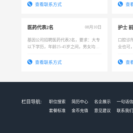
录，客服要求45岁以下高中以上文化，
查看联系方式
查
懂电脑工作认真，性格开朗有良好沟通
能力，工程，懂水电维修。
医药代表2名
08月10日
护士 
基因公司招聘医药代表2名，要求：大专
口腔诊
以下学历，年龄25-45岁之间，男女均
业也可
可，需要具有营销经验，从事过医药代
强。面
表或者有医学资质的优先，底薪+绩效，
查看联系方式
查
交五险。
栏目导航:
职位搜索
简历中心
名企展示
一句话
套餐标准
金币充值
意见建议
联系我