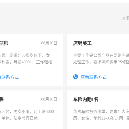
查
洁师
08月10日
店铺美工
洁师。要求：50周岁以下、女
主要工作是公司产品在网络店
利索，月薪4000+，工作轻松，
处理工作，要求熟练运用PS修图
活，不需坐班，适合宝妈、全职
作时间每天8小时，待遇优厚。
。
看联系方式
查看联系方式
售
08月10日
车险内勤1名
50名，男女不限，月工资4000-
负责车险报价出单，要求：大
元，单休，法定节假日休。
历，女性，年龄22-35岁之间
操作，工作态度认真，具有团