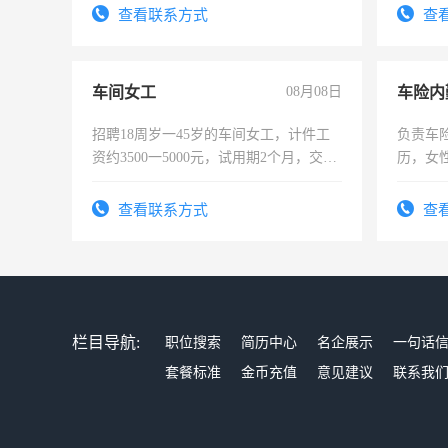
查看联系方式
查
车间女工
08月08日
车险内
招聘18周岁一45岁的车间女工，计件工
负责车
资约3500一5000元，试用期2个月，交五
历，女性
险，有年薪假，年底福利
操作，
试用期1
查看联系方式
查
栏目导航:
职位搜索
简历中心
名企展示
一句话
套餐标准
金币充值
意见建议
联系我