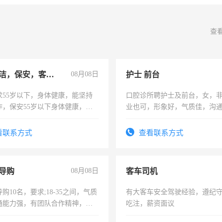
查
急招保洁，保安，客服，工程
08月08日
护士 前台
求55岁以下，身体健康，能坚持
口腔诊所聘护士及前台，女，
作，保安55岁以下身体健康，有
业也可，形象好，气质佳，沟
形象端庄，遵纪守法，无犯罪记
强。面试，周日休息。
服要求45岁以下高中以上文化，
看联系方式
查看联系方式
工作认真，性格开朗有良好沟通
工程，懂水电维修。
导购
08月08日
客车司机
购10名，要求;18-35之间，气质
有大客车安全驾驶经验，遵纪
通能力强，有团队合作精神，有
吃注，薪资面议
，有工作经验者优先！