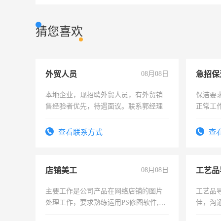
猜您喜欢
外贸人员
08月08日
本地企业，现招聘外贸人员，有外贸销
保洁要
售经验者优先，待遇面议。联系郭经理
正常工
责任心
录，客
查看联系方式
查
懂电脑
能力，
店铺美工
08月08日
工艺品
主要工作是公司产品在网络店铺的图片
工艺品导
处理工作，要求熟练运用PS修图软件,工
佳，沟
作时间每天8小时，待遇优厚。
上进心