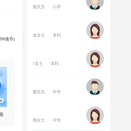
我先生
·
小学
金女士
·
本科
80金币)
1女士
·
本科
甄先生
·
中专
息
杨女士
·
中专