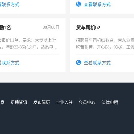
看联系方式
查看联系方式
勤1名
08月08日
货车司机b2
险报价出单，要求：大专以上学
招聘货车司机b2数名，带从业
，年龄22-35岁之间，熟悉电脑
吃苦耐劳，开6米8，9米6，工
工作态度认真，具有团队精神，
-3个月，转正后交纳五险，
看联系方式
查看联系方式
信息
招聘资讯
发布简历
企业入驻
会员中心
法律申明
们