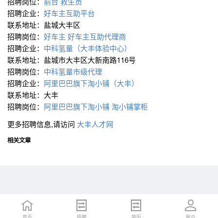
招聘岗位：
前台
救生员
招聘企业：
好车主互助平台
联系地址：盐城大丰区
招聘岗位：
好车主
好车主互助代理商
招聘企业：
中科氢量（大丰体验中心）
联系地址：盐城市大丰区大新南路116号
招聘岗位：
中科氢量市级代理
招聘企业：
阿里巴巴旗下淘小铺（大丰）
联系地址：大丰
招聘岗位：
阿里巴巴旗下淘小铺
淘小铺掌柜
更多招聘信息,请访问
大丰人才网
相关文章
首页
首页
招聘
招聘
简历
简历
账户
账户