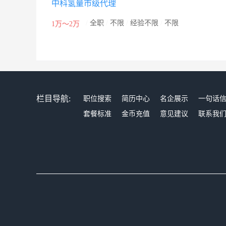
中科氢量市级代理
/
全职
/
不限
/
经验不限
/
不限
1万～2万
栏目导航:
职位搜索
简历中心
名企展示
一句话
套餐标准
金币充值
意见建议
联系我