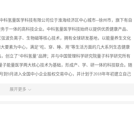
州中科氢量医学科技有限公司位于淮海经济区中心城市--徐州市，旗下有自
服务于一体的高科技企业。中科氢量医学科技始终以提供优质健康产品、
正弦波负离子、生物磁等核心技术，拥有全球研发基地，以能量养生文化
四大要素为中心，满足“吃、穿、睡、用”等生活方面的几大系列生态健康
，创立了“中科氢量”品牌；并与中国管理科学研究院量子科学研究所有
量子能量医学两大核心技术为基础，形成产、学、研一体的科技联合。随
8月到9月进入全国中小企业股权交易中心，并计划于2018年年初建立自己
以实实在在的价格为老百姓提供质优价廉的氢量类高科技产品，真正意义
展开更多
企业理念 天道酬勤、地道酬善、商道酬信、业道酬精 服务大众，健康每
业文化 博爱、感恩、孝道、传播健康、传递爱心 四、企业使命 科技为
健康全人类为己任，快速传递健康福音，让中科氢量的高科技产品从高端
中科氢量养生文化，用中科氢量的高科技产品惠及九亿亚健康人群，践行