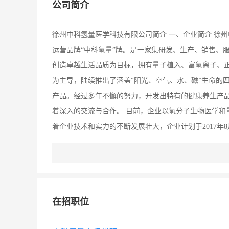
公司简介
徐州中科氢量医学科技有限公司简介 一、企业简介 徐
运营品牌“中科氢量”牌。是一家集研发、生产、销售、
创造卓越生活品质为目标，拥有量子植入、富氢离子、
为主导，陆续推出了涵盖“阳光、空气、水、磁”生命的
产品。经过多年不懈的努力，开发出特有的健康养生产品
着深入的交流与合作。 目前，企业以氢分子生物医学和
着企业技术和实力的不断发展壮大，企业计划于2017年
的量子植入仓。将产品质量和价格作进一步的优化，再
上用科技造福百姓，为大家的健康生活保驾护航。 二、
一个家庭，让每一个家庭的终端消费产生价值。 三、企
民，科技惠民。响应国家号召，以健康中国为使命，以
在招职位
人群走向普通大众，治未病惠及天下百姓！在全国打造
中国梦。