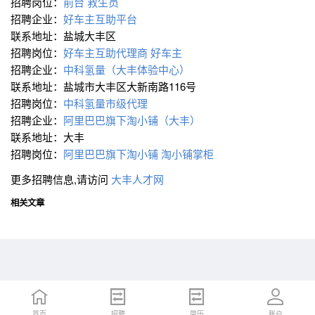
招聘岗位：
前台
救生员
招聘企业：
好车主互助平台
联系地址：盐城大丰区
招聘岗位：
好车主互助代理商
好车主
招聘企业：
中科氢量（大丰体验中心）
联系地址：盐城市大丰区大新南路116号
招聘岗位：
中科氢量市级代理
招聘企业：
阿里巴巴旗下淘小铺（大丰）
联系地址：大丰
招聘岗位：
阿里巴巴旗下淘小铺
淘小铺掌柜
更多招聘信息,请访问
大丰人才网
相关文章
首页
首页
招聘
招聘
简历
简历
账户
账户